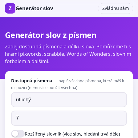
Z
Generátor slov
Zvládnu sám
Generátor slov z písmen
Zadej dostupná písmena a délku slova. Pomůžeme ti s
hrami pixwords, scrabble, Words of Wonders, slovním
fotbalem a dalšími.
Dostupná písmena
— napiš všechna písmena, která máš k
dispozici (nemusí se použít všechna)
Rozšířený slovník
(více slov, hledání trvá déle)