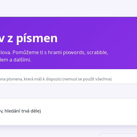
v z písmen
lova. Pomůžeme ti s hrami pixwords, scrabble,
em a dalšími.
na písmena, která máš k dispozici (nemusí se použít všechna)
ov, hledání trvá déle)