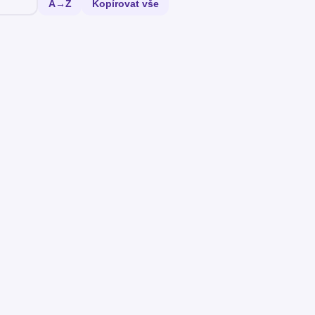
A→Z
Kopírovat vše