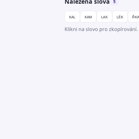
Nalezená slova
5
kal
kam
lak
lék
řk
Klikni na slovo pro zkopírování.