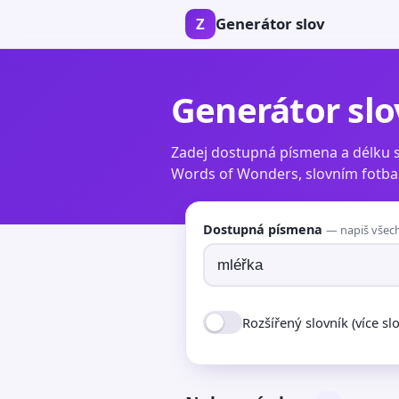
Z
Generátor slov
Generátor slo
Zadej dostupná písmena a délku s
Words of Wonders, slovním fotbal
Dostupná písmena
— napiš všech
Rozšířený slovník
(více sl